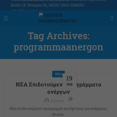
26441 | Β. Ηπείρου 91, 26333 | 2610 336609 |
info@demotes.gr
Tag Archives:
programmaanergon
ΝΕΑ
19
ΝΕΑ Επιδοτούμενα προγράμματα
FEB
ανέργων
0
Admin
Νέο επιδοτούμενο πρόγραμμα κατάρτισης για ανέργους
ηλικία...