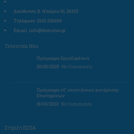
για τη
λειτουργία
Διεύθυνση: Β. Ηπείρου 91, 26333
της
ιστοσελίδας.
Τηλέφωνο: 2610-336609
Email: info@demotes.gr
Στατιστικά
Για να
Τελευταία Νέα
βελτιώσουμε τη
λειτουργικότητα
Πρόγραμμα Εργαζομένων
και τη δομή της
20/05/2025
No Comments
ιστοσελίδας, με
βάση τον τρόπο
που
χρησιμοποιείται.
Πρόγραμμα εξ’ αποστάσεως κατάρτισης
Επιστημόνων
18/03/2023
No Comments
Εμπειρία
Για να
λειτουργεί
η
Στήριξη ΕΣΠΑ
ιστοσελίδα
μας όσο το