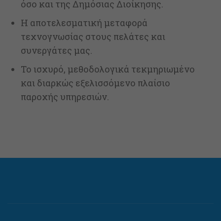
όσο και της Δημόσιας Διοίκησης.
Η αποτελεσματική μεταφορά
τεχνογνωσίας στους πελάτες και
συνεργάτες μας.
Το ισχυρό, μεθοδολογικά τεκμηριωμένο
και διαρκώς εξελισσόμενο πλαίσιο
παροχής υπηρεσιών.
Απαραίτητα
Αυτά τα
cookies δεν
είναι
προαιρετικά.
Είναι
απαραίτητα