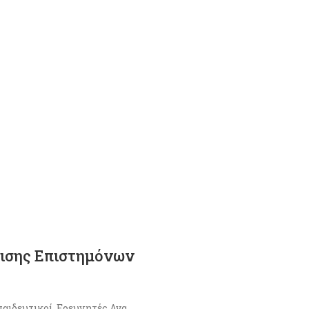
τισης Επιστημόνων
παιδευτικοί, Ερευνητές Ανα...