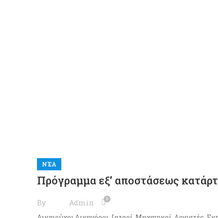
βλέπετε
εξατομικευμένο
περιεχόμενο
και προσφορές.
ΝΈΑ
Πρόγραμμα εξ’ αποστάσεως κατάρ
0
By
Admin
Δικαιούχοι Δικηγόροι, Ιατροί, Μηχανικοί, Λογιστές, Εκ