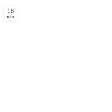
18
MAR
Απαραίτητα
Αυτά τα
cookies δεν
είναι
προαιρετικά.
Είναι
απαραίτητα
για τη
λειτουργία