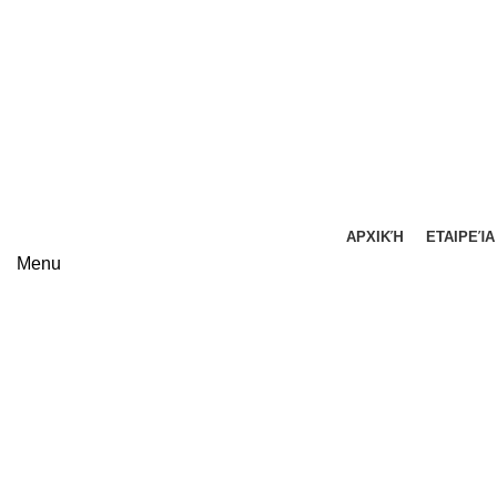
ΥΠΗΡΕΣΙΕΣ ΔΗΜΟΤΗΣ Κ.Δ.Β.Μ
| Πανεπιστημίου 23, 26441
ΑΡΧΙΚΉ
ΕΤΑΙΡΕΊΑ
Menu
Tag Archives: dhmos