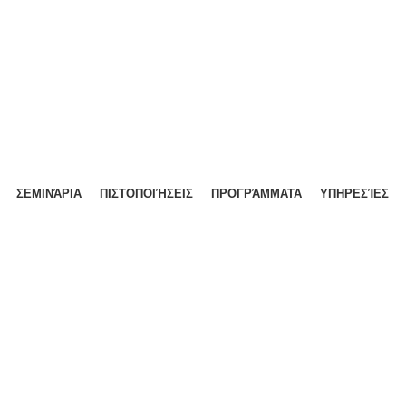
 | Β. Ηπείρου 91, 26333 | 2610 336609 | info@demotes.gr
ΣΕΜΙΝΆΡΙΑ
ΠΙΣΤΟΠΟΙΉΣΕΙΣ
ΠΡΟΓΡΆΜΜΑΤΑ
ΥΠΗΡΕΣΊΕΣ